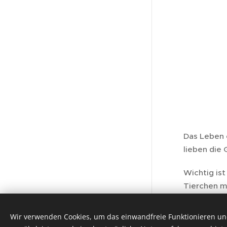
Das Leben e
lieben die
Wichtig ist
Tierchen m
wird besch
Wir verwenden Cookies, um das einwandfreie Funktionieren und
Unterstützt von
Webnode