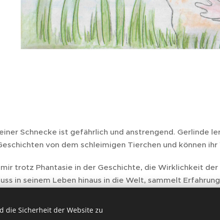
iner Schnecke ist gefährlich und anstrengend. Gerlinde ler
 Geschichten von dem schleimigen Tierchen und können ihr 
 mir trotz Phantasie in der Geschichte, die Wirklichkeit de
uss in seinem Leben hinaus in die Welt, sammelt Erfahrung
ützt und erzogen und muss am Ende Verantwortung für Kl
 die Sicherheit der Website zu