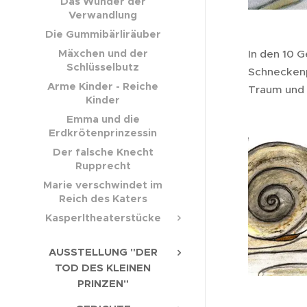
Das Wunder der
Verwandlung
Die Gummibärliräuber
Mäxchen und der
In den 10 G
Schlüsselbutz
Schneckenpr
Arme Kinder - Reiche
Traum und i
Kinder
Emma und die
Erdkrötenprinzessin
Der falsche Knecht
Rupprecht
Marie verschwindet im
Reich des Katers
Kasperltheaterstücke
AUSSTELLUNG "DER
TOD DES KLEINEN
PRINZEN"