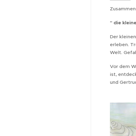
Zusammenfa
" die klei
Der kleinen
erleben. T
Welt. Gefa
Vor dem Wi
ist, entdec
und Gertrud