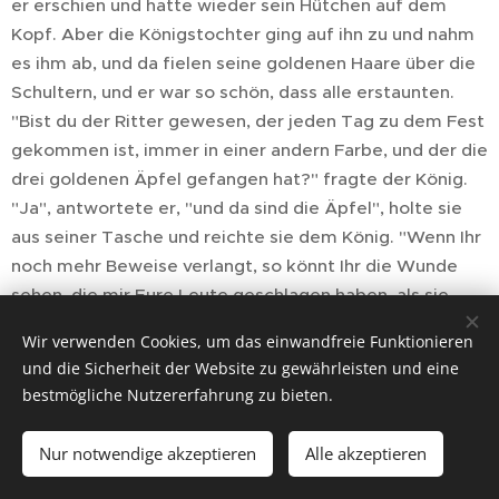
er erschien und hatte wieder sein Hütchen auf dem
Kopf. Aber die Königstochter ging auf ihn zu und nahm
es ihm ab, und da fielen seine goldenen Haare über die
Schultern, und er war so schön, dass alle erstaunten.
"Bist du der Ritter gewesen, der jeden Tag zu dem Fest
gekommen ist, immer in einer andern Farbe, und der die
drei goldenen Äpfel gefangen hat?" fragte der König.
"Ja", antwortete er, "und da sind die Äpfel", holte sie
aus seiner Tasche und reichte sie dem König. "Wenn Ihr
noch mehr Beweise verlangt, so könnt Ihr die Wunde
sehen, die mir Eure Leute geschlagen haben, als sie
mich verfolgten. Aber ich bin auch der Ritter, der Euch
Wir verwenden Cookies, um das einwandfreie Funktionieren
zum Sieg über die Feinde geholfen hat." - "Wenn du
und die Sicherheit der Website zu gewährleisten und eine
solche Taten verrichten kannst, so bist du kein
bestmögliche Nutzererfahrung zu bieten.
Gärtnerjunge! Sage mir, wer ist dein Vater?" - "Mein
Vater ist ein mächtiger König, und Goldes habe ich die
Nur notwendige akzeptieren
Alle akzeptieren
Fülle und soviel ich nur verlange." - "Ich sehe wohl",
sprach der König, "ich bin dir Dank schuldig. Kann ich dir