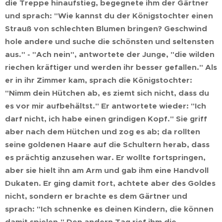
die Treppe hinaufstieg, begegnete ihm der Gärtner
und sprach: "Wie kannst du der Königstochter einen
Strauß von schlechten Blumen bringen? Geschwind
hole andere und suche die schönsten und seltensten
aus." - "Ach nein", antwortete der Junge, "die wilden
riechen kräftiger und werden ihr besser gefallen." Als
er in ihr Zimmer kam, sprach die Königstochter:
"Nimm dein Hütchen ab, es ziemt sich nicht, dass du
es vor mir aufbehältst." Er antwortete wieder: "Ich
darf nicht, ich habe einen grindigen Kopf." Sie griff
aber nach dem Hütchen und zog es ab; da rollten
seine goldenen Haare auf die Schultern herab, dass
es prächtig anzusehen war. Er wollte fortspringen,
aber sie hielt ihn am Arm und gab ihm eine Handvoll
Dukaten. Er ging damit fort, achtete aber des Goldes
nicht, sondern er brachte es dem Gärtner und
sprach: "Ich schnenke es deinen Kindern, die können
damit spielen." Den andern Tag rief ihm die